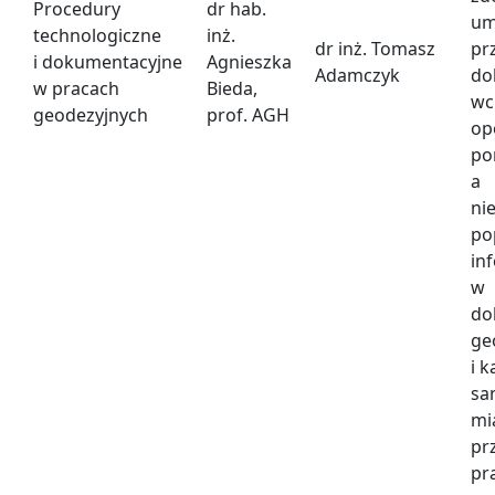
Procedury
dr hab.
um
technologiczne
inż.
dr inż. Tomasz
pr
i dokumentacyjne
Agnieszka
Adamczyk
do
w pracach
Bieda,
wc
geodezyjnych
prof. AGH
op
po
a
n
po
in
w
do
ge
i 
s
m
pr
pr