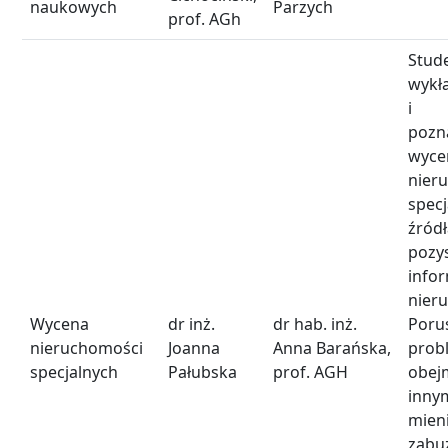
naukowych
Parzych
prof. AGh
Stu
wykł
i ć
poz
wyce
nier
spec
źród
pozy
info
nier
Wycena
dr inż.
dr hab. inż.
Poru
nieruchomości
Joanna
Anna Barańska,
prob
specjalnych
Pałubska
prof. AGH
obej
inn
mien
zabu