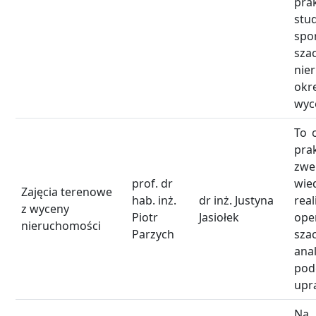
pra
stu
spo
sza
nie
okr
wyc
To 
pra
zwe
prof. dr
wie
Zajęcia terenowe
hab. inż.
dr inż. Justyna
rea
z wyceny
Piotr
Jasiołek
ope
nieruchomości
Parzych
sza
ana
pod
upr
Na