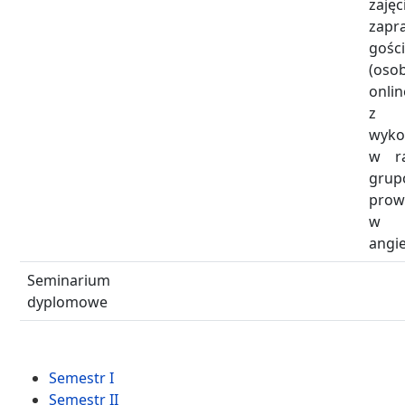
zajęc
zap
gośc
(os
onli
z
wyk
w r
grup
pro
w 
angie
Seminarium
dyplomowe
Semestr I
Semestr II