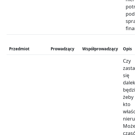
pot
pod
spr
fin
Przedmiot
Prowadzący
Współprowadzący
Opis
Czy
zasta
się 
dal
będz
żeb
kt
właśc
nier
Moż
cza