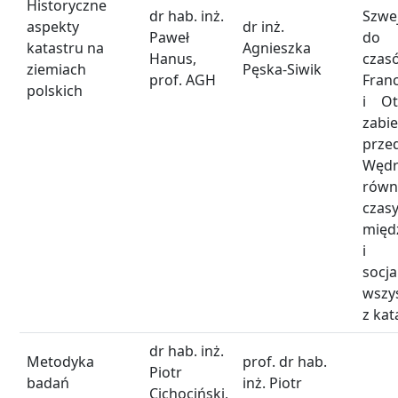
Historyczne
dr hab. inż.
Szwe
aspekty
dr inż.
Paweł
do
katastru na
Agnieszka
Hanus,
cz
ziemiach
Pęska-Siwik
prof. AGH
Fran
polskich
i Ot
zab
prze
Wędr
rów
czas
międ
i 
socj
wszy
z kat
dr hab. inż.
Metodyka
prof. dr hab.
Piotr
badań
inż. Piotr
Cichociński,