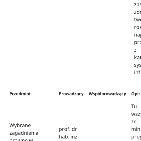
za
zd
tw
ro
na
pr
z 
ka
sy
in
Przedmiot
Prowadzący
Współprowadzący
Opis
T
wsz
ze
Wybrane
prof. dr
mi
zagadnienia
hab. inż.
pro
prawne w