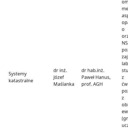
om
me
as
o
o
or
NS
po
za
la
dr inż.
dr hab.inż.
st
Systemy
Józef
Paweł Hanus,
z
katastralne
Maślanka
prof. AGH
ćw
po
z
ob
ew
(g
u