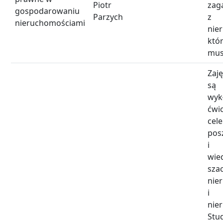
Piotr
zag
gospodarowaniu
Parzych
z
nieruchomościami
nie
któ
mus
Zaj
są
wy
ćwi
c
pos
i 
wie
sza
nie
i 
nie
Stu