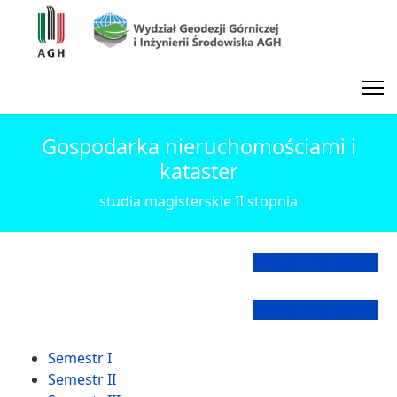
Gospodarka nieruchomościami i
kataster
studia magisterskie II stopnia
Więcej w Sylabusie
Więcej w Sylabusie
Semestr I
Semestr II