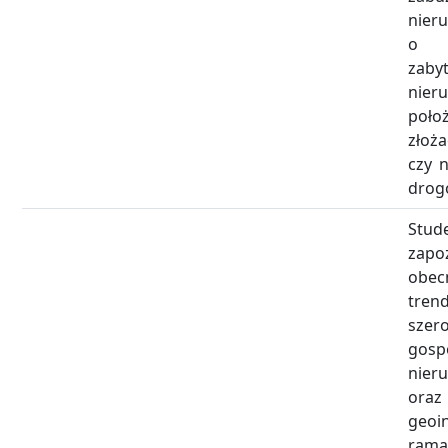
nier
o c
zaby
nier
poł
złoż
czy 
drog
Stud
zapo
obec
tr
szer
gosp
nier
oraz
geoi
rama