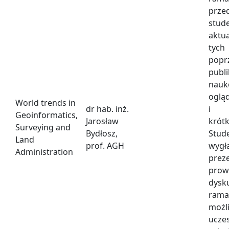
prze
stud
aktu
tyc
popr
publi
nau
oglą
World trends in
dr hab. inż.
i s
Geoinformatics,
Jarosław
krót
Surveying and
Bydłosz,
Stud
Land
prof. AGH
wygł
Administration
prez
prow
dys
rama
moż
ucz