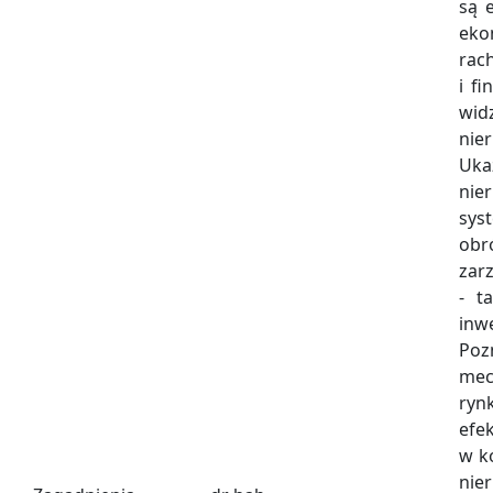
są 
eko
rac
i f
wid
nie
Uk
nie
sys
obr
zar
- t
inw
Poz
mec
ry
efe
w k
nie