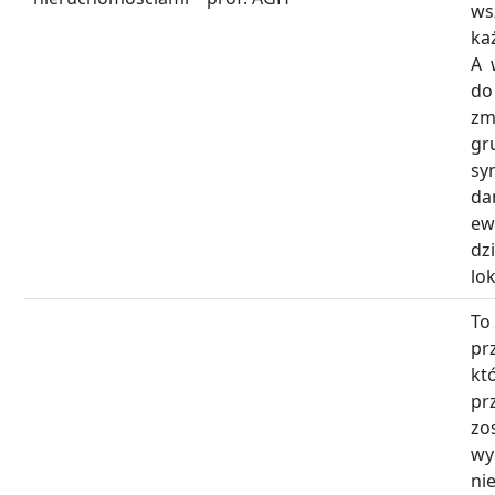
ws
k
A 
d
z
g
sy
da
ew
dzi
lok
T
p
kt
pr
z
wy
ni