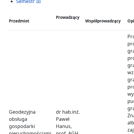
Semestr III
Prowadzący
Przedmiot
Współprowadzący
Op
Pr
pr
gr
pr
gr
wz
g
pr
wy
pu
gr
Geodezyjna
dr hab.inż.
Zn
obsługa
Paweł
a
gospodarki
Hanus,
za
nieruchomościami
prof. AGH