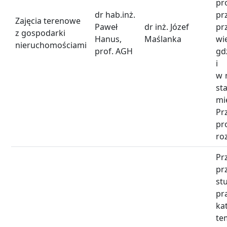
pr
dr hab.inż.
pr
Zajęcia terenowe
Paweł
dr inż. Józef
pr
z gospodarki
Hanus,
Maślanka
wi
nieruchomościami
prof. AGH
gd
i
w 
st
mi
Pr
pr
ro
Pr
pr
st
pr
ka
t