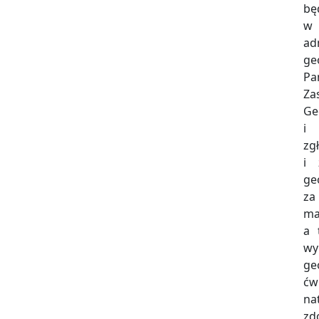
bę
w
ad
ge
Pa
Za
Ge
i 
zg
i 
ge
za
ma
a 
wy
ge
ćw
na
zd