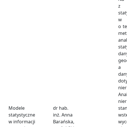
z
sta
w 
o t
met
anal
sta
dan
geo
a 
dan
dot
nie
An
nie
Modele
dr hab.
st
statystyczne
inż. Anna
wst
w informacji
Barańska,
wyc