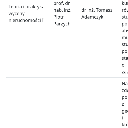
prof. dr
k
Teoria i praktyka
hab. inż.
dr inż. Tomasz
ró
wyceny
Piotr
Adamczyk
st
nieruchomości I
Parzych
po
ab
mu
st
po
s
o
za
N
zd
po
z
ge
i 
k