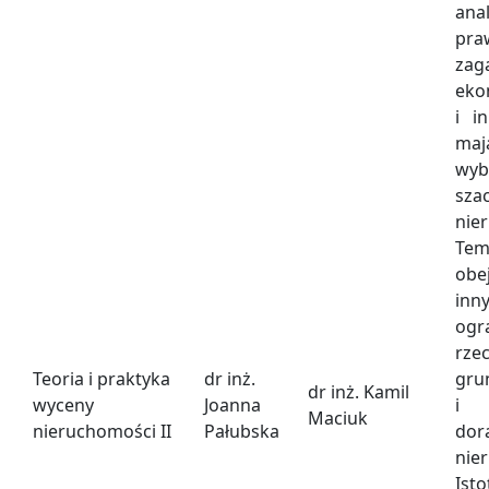
an
pra
zag
eko
i i
maj
wy
sza
nie
Te
ob
in
ogr
rze
Teoria i praktyka
dr inż.
gr
dr inż. Kamil
wyceny
Joanna
i 
Maciuk
nieruchomości II
Pałubska
dor
nie
Ist